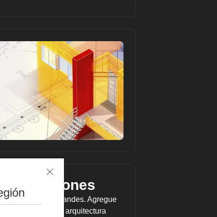
a de reuniones
egión
con públicos más grandes. Agregue
 controladores de arquitectura