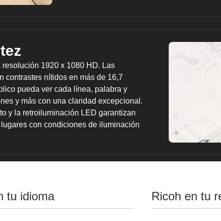
ntez
 resolución 1920 x 1080 HD. Las
n contrastes nítidos en más de 16,7
blico pueda ver cada línea, palabra y
enes y más con una claridad excepcional.
to y la retroiluminación LED garantizan
 lugares con condiciones de iluminación
Va más allá de la sal
n tu idioma
Ricoh en tu r
Utilice el IWB D3210BK para interactuar 
una unidad de cámara/micrófono y nuestros