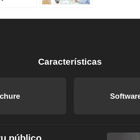
Características
ochure
Softwar
tu público