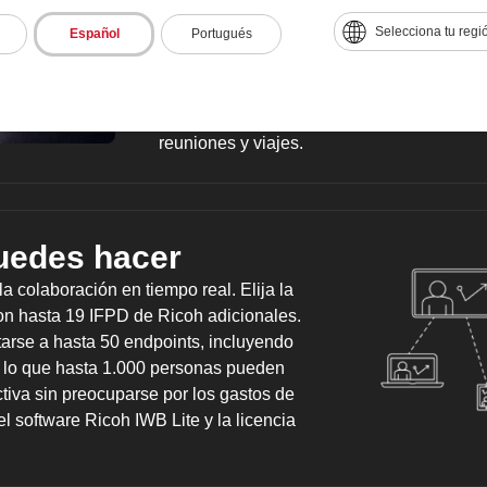
abierta le dan la libertad de usar Skype® 
Selecciona tu regi
Español
Portugués
Teams™ o cualquier solución basada en la
Office 365™ aplicaciones, navegue por In
vídeos y datos con miembros del equipo re
solía tomar horas o días, eliminando gast
reuniones y viajes.
uedes hacer
 colaboración en tiempo real. Elija la
con hasta 19 IFPD de Ricoh adicionales.
arse a hasta 50 endpoints, incluyendo
or lo que hasta 1.000 personas pueden
ctiva sin preocuparse por los gastos de
el software Ricoh IWB Lite y la licencia