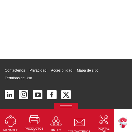
Inicio de página
Contáctenos
Privacidad
Accesibilidad
Mapa de sitio
Términos de Uso
© 2025 Ricoh América Latina, Inc. Todos los derechos reservados.
2700 S Commerce Pkwy # 201, Weston, FL 33331, United States
PRODUCTOS
PORTAL
MANAGED
TINTA Y
TEKKU
Y
CONTÁCTENOS
DE