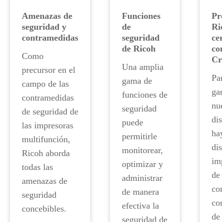
Amenazas de
Funciones
Pr
seguridad y
de
Ri
contramedidas
seguridad
ce
de Ricoh
co
Como
Cr
Una amplia
precursor en el
Pa
gama de
campo de las
ga
funciones de
contramedidas
nu
seguridad
de seguridad de
di
puede
las impresoras
ha
permitirle
multifunción,
di
monitorear,
Ricoh aborda
im
optimizar y
todas las
de
administrar
amenazas de
co
de manera
seguridad
co
efectiva la
concebibles.
de
seguridad de