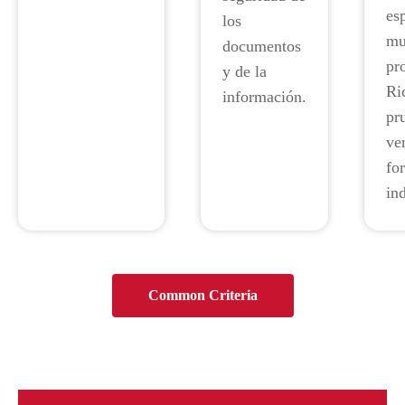
es
los
mu
documentos
pr
y de la
Ri
información.
pr
ve
fo
in
Common Criteria