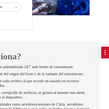
ón
iona?
́n automatizada 24/7 ante brotes de ransomware.
te del origen del brote y de la variante del ransomware.
 de cada archivo al que accede un usuario en recursos
dos.
 corrupción de archivos, se genera al instante una alerta
r el dispositivo.
rtuales como servidores/sesiones de Citrix, servidores/
 Hyper-V, VMware y en la nube, incluidos Azure y Amazon