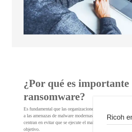
¿Por qué es importante 
ransomware?
Es fundamental que las organizaciones no confíen únicame
a las amenazas de malware modernas. Las defensas de segu
Ricoh e
centran en evitar que se ejecute el malware, en caso de que
objetivo.