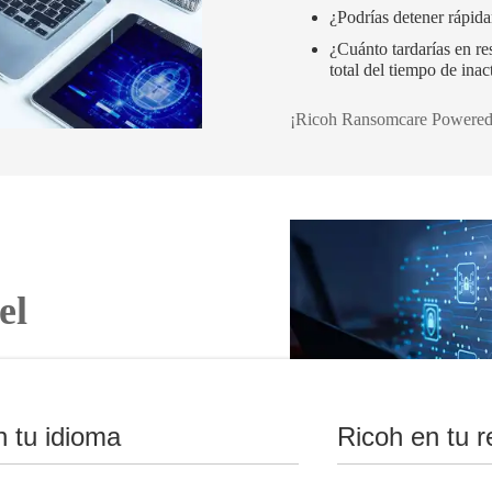
¿Podrías detener rápida
¿Cuánto tardarías en res
total del tiempo de inac
¡Ricoh Ransomcare Powered B
el
nte en una respuesta reactiva
ridad tradicionales se
n tu idioma
Ricoh en tu r
 los endpoints sean el