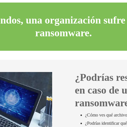
ndos, una organización sufre
ransomware.
¿Podrías re
en caso de 
ransomwar
¿Cómo ves qué archivos
¿Podrías identificar qu