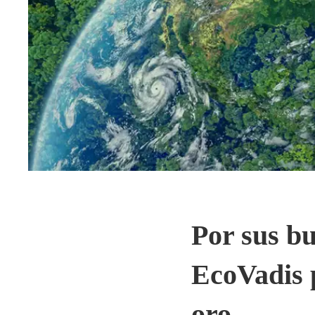
Por sus bu
EcoVadis p
oro