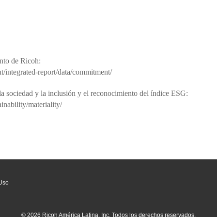
to de Ricoh:
t/integrated-report/data/commitment/
 sociedad y la inclusión y el reconocimiento del índice ESG:
nability/materiality/
Uso
© 2026 Ricoh América Latina, Inc. Todos los derechos reservados.