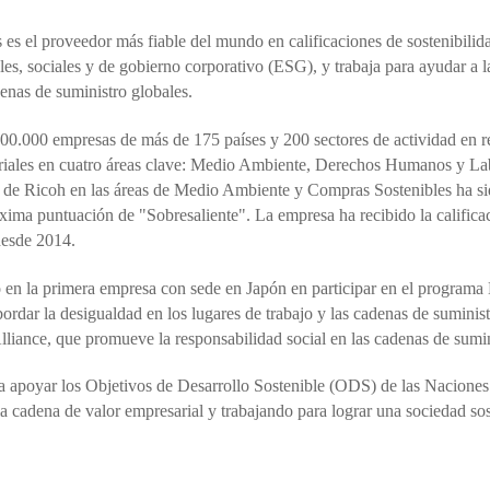
s el proveedor más fiable del mundo en calificaciones de sostenibilid
les, sociales y de gobierno corporativo (ESG), y trabaja para ayudar a 
denas de suministro globales.
0.000 empresas de más de 175 países y 200 sectores de actividad en rel
sariales en cuatro áreas clave: Medio Ambiente, Derechos Humanos y La
 de Ricoh en las áreas de Medio Ambiente y Compras Sostenibles ha si
áxima puntuación de "Sobresaliente". La empresa ha recibido la califica
desde 2014.
 en la primera empresa con sede en Japón en participar en el programa 
ordar la desigualdad en los lugares de trabajo y las cadenas de suminis
lliance, que promueve la responsabilidad social en las cadenas de sumi
a apoyar los Objetivos de Desarrollo Sostenible (ODS) de las Naciones
a cadena de valor empresarial y trabajando para lograr una sociedad sos