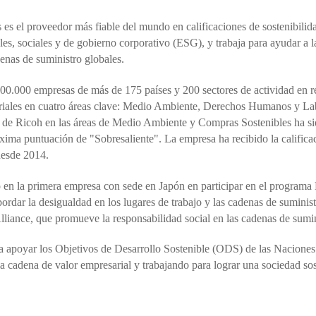
s el proveedor más fiable del mundo en calificaciones de sostenibilid
les, sociales y de gobierno corporativo (ESG), y trabaja para ayudar a 
denas de suministro globales.
0.000 empresas de más de 175 países y 200 sectores de actividad en rel
sariales en cuatro áreas clave: Medio Ambiente, Derechos Humanos y La
 de Ricoh en las áreas de Medio Ambiente y Compras Sostenibles ha si
áxima puntuación de "Sobresaliente". La empresa ha recibido la califica
desde 2014.
 en la primera empresa con sede en Japón en participar en el programa 
ordar la desigualdad en los lugares de trabajo y las cadenas de suminis
lliance, que promueve la responsabilidad social en las cadenas de sumi
a apoyar los Objetivos de Desarrollo Sostenible (ODS) de las Naciones
a cadena de valor empresarial y trabajando para lograr una sociedad sos