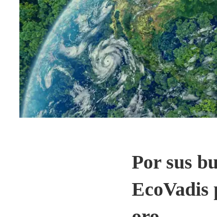
Por sus bu
EcoVadis p
oro