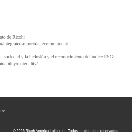
to de Ricoh:
t/integrated-report/data/commitment/
 sociedad y la inclusión y el reconocimiento del índice ESG:
nability/materiality/
Uso
© 2026 Ricoh América Latina, Inc. Todos los derechos reservados.