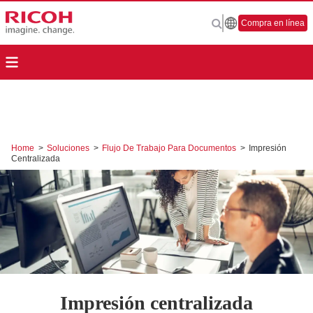
Compra en línea
Home
>
Soluciones
>
Flujo De Trabajo Para Documentos
>
Impresión
Centralizada
Impresión centralizada