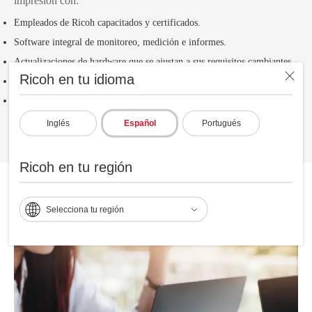
impresión con:
Empleados de Ricoh capacitados y certificados.
Software integral de monitoreo, medición e informes.
Actualizaciones de hardware que se ajustan a sus requisitos cambiantes.
Ricoh en tu idioma
Portales web y en la nube para facilitar la colaboración.
Sistemas de contabilidad y contracargos.
Inglés
Español
Portugués
Ricoh en tu región
La tecnología al servicio del trabajo
Selecciona tu región