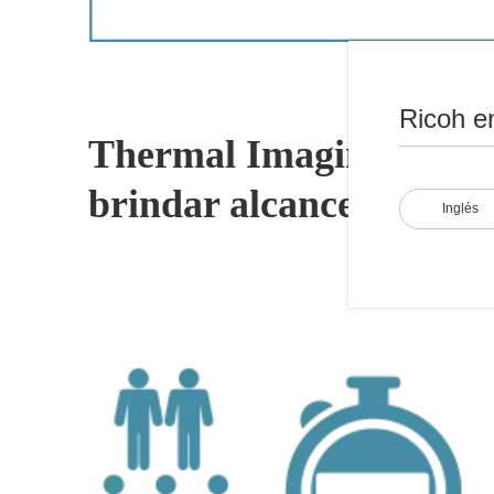
Ricoh e
Thermal Imaging de RIC
brindar alcance de dete
Inglés