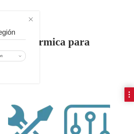
egión
dición térmica para
ón