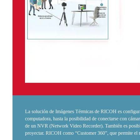
La solución de Imágenes Térmicas de RICOH es configurad
computadora, hasta la posibilidad de conectarse con cámara
de un NVR (Network Video Recorder). También es posible in
proyectar. RICOH como “Customer 360”, que permite el rec