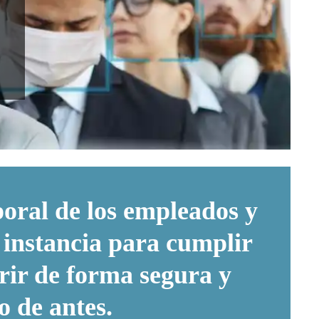
poral de los empleados y
a instancia para cumplir
brir de forma segura y
o de antes.