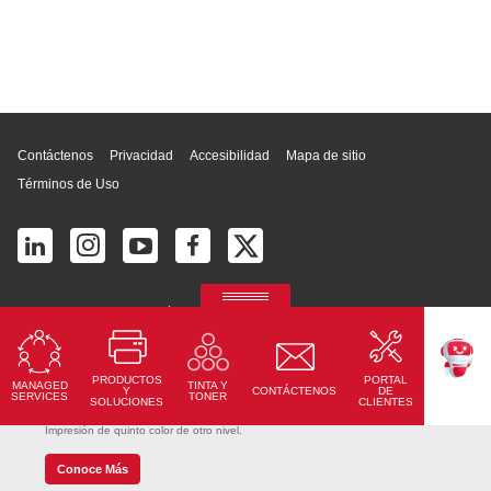
Inicio de página
Contáctenos
Privacidad
Accesibilidad
Mapa de sitio
Términos de Uso
© 2026 Ricoh América Latina, Inc. Todos los derechos reservados.
2700 S Commerce Pkwy # 201, Weston, FL 33331, United States
PRODUCTOS
PORTAL
MANAGED
TINTA Y
TEKKU
Y
CONTÁCTENOS
DE
SERVICES
TONER
SOLUCIONES
CLIENTES
Ricoh Pro C7500
Impresión de quinto color de otro nivel.
Conoce Más