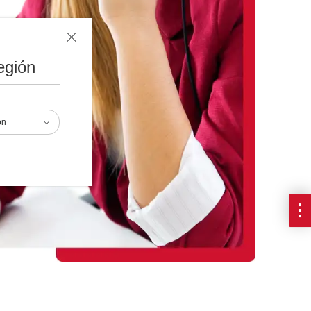
egión
ón