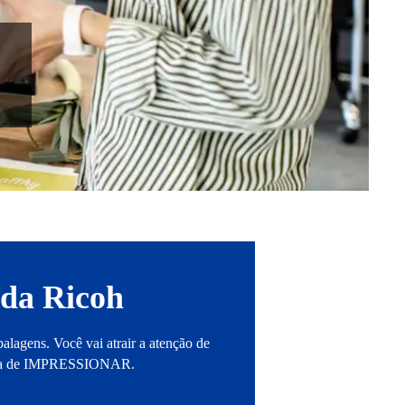
 da Ricoh
balagens. Você vai atrair a atenção de
 hora de IMPRESSIONAR.