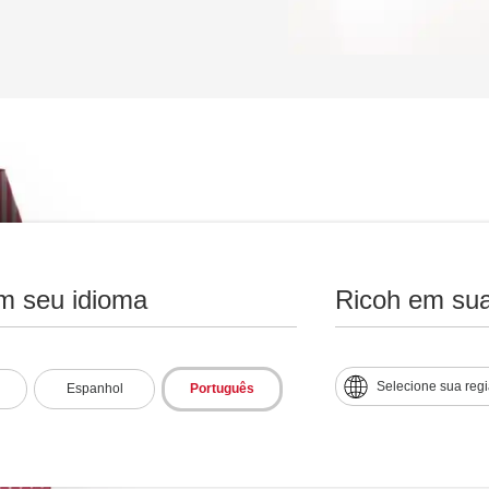
Personaliza
m seu idioma
Ricoh em sua
A Ricoh proporciona a você 
necessário conectar-se emoc
Selecione sua reg
Espanhol
Português
especiais, que tornam os eve