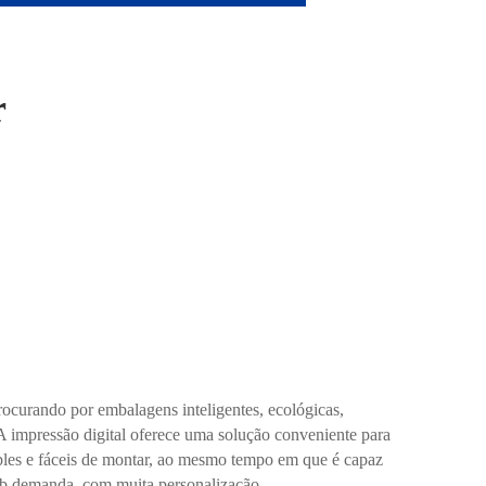
r
procurando por embalagens inteligentes, ecológicas,
 A impressão digital oferece uma solução conveniente para
ples e fáceis de montar, ao mesmo tempo em que é capaz
sob demanda, com muita personalização.