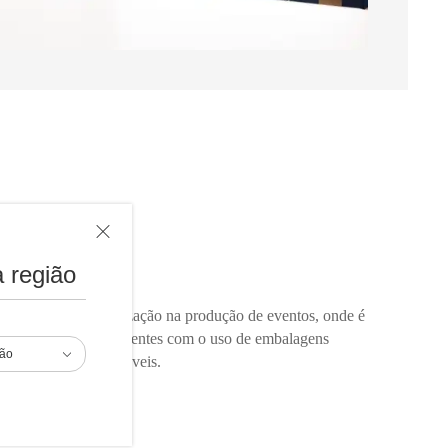
ção
 região
o poder da personalização na produção de eventos, onde é
ionalmente com os clientes com o uso de embalagens
ião
ntos únicos e memoráveis.