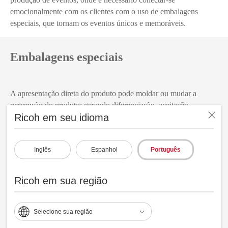
emocionalmente com os clientes com o uso de embalagens
especiais, que tornam os eventos únicos e memoráveis.
Embalagens especiais
A apresentação direta do produto pode moldar ou mudar a
percepção do produto; gerando diferenciação, aceitação,
Ricoh em seu idioma
lealdade e sucesso. A impressão digital oferece a oportunidade
de projetar embalagens exclusivas para as necessidades de cada
consumidor.
Inglês
Espanhol
Português
Ricoh em sua região
Selecione sua região