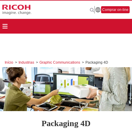
Comprar on-line
Início
>
Industrias
>
Graphic Communications
>
Packaging 4D
Packaging 4D