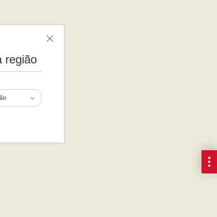
 região
ião