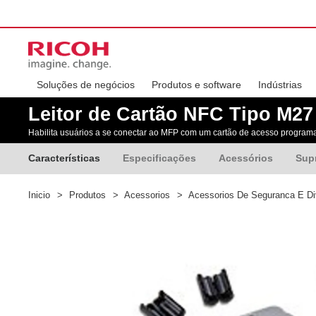
Soluções de negócios
Produtos e software
Indústrias
Leitor de Cartão NFC Tipo M27
Habilita usuários a se conectar ao MFP com um cartão de acesso program
Características
Especificações
Acessórios
Sup
Inicio
>
Produtos
>
Acessorios
>
Acessorios De Seguranca E D