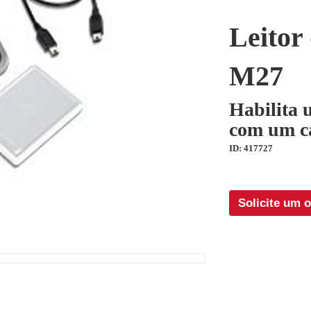
Leitor
M27
Habilita 
com um ca
ID: 417727
Solicite um 