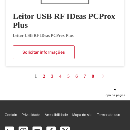
Leitor USB RF IDeas PCProx
Plus
Leitor USB RF IDeas PCProx Plus.
Solicitar informações
1
2
3
4
5
6
7
8
Topo da página
Contato
Privacidade
Acessibilidade
Mapa do site
Termos de uso