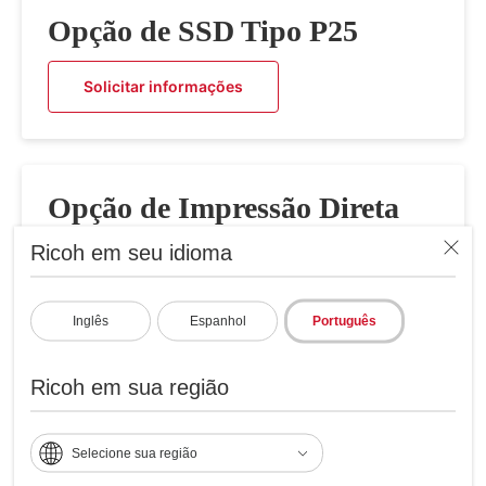
Opção de SSD Tipo P25
Solicitar informações
Opção de Impressão Direta
XPS Tipo P25
Ricoh em seu idioma
Solicitar informações
Inglês
Espanhol
Português
Ricoh em sua região
Selecione sua região