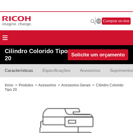
Comprar on-line
Cilindro Colorido Tipo
Solicite um orçamento
20
Características
Especificações
Acessórios
Suprimento
Inicio
>
Produtos
>
Acessorios
>
Acessorios Gerais
>
Cilindro Colorido
Tipo 20