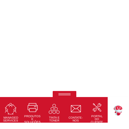
Telas interativas Ricoh
Precisão tátil, conectividade total e design moderno
PRODUTOS
PORTAL
Saiba Mais
MANAGED
CONTATE-
TINTA E
TEKKU
E
DO
SERVICES
NOS
TONER
SOLUÇÕES
CLIENTE