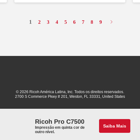
1
2
3
4
5
6
7
8
9
© 2026 Ricoh América Latina, Inc. Todos os direitos reservados.
2700 S Commerce Pkwy # 201, Weston, FL 33331, United States
Ricoh Pro C7500
Saiba Mais
Impressão em quinta cor de
outro nível.