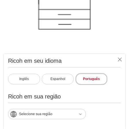
Ricoh em seu idioma
5560V Impressora
multifunções a laser a cores
Inglês
Espanhol
Português
Impressora multifunções a laser a
cores
Ricoh em sua região
ID: 414568
Selecione sua região
Este produto não está mais disponível para
compra