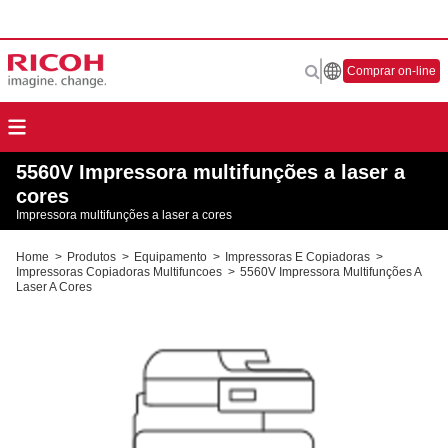
Comprar on-line
5560V Impressora multifunções a laser a
cores
Impressora multifunções a laser a cores
Home
>
Produtos
>
Equipamento
>
Impressoras E Copiadoras
>
Impressoras Copiadoras Multifuncoes
>
5560V Impressora Multifunções A
Laser A Cores