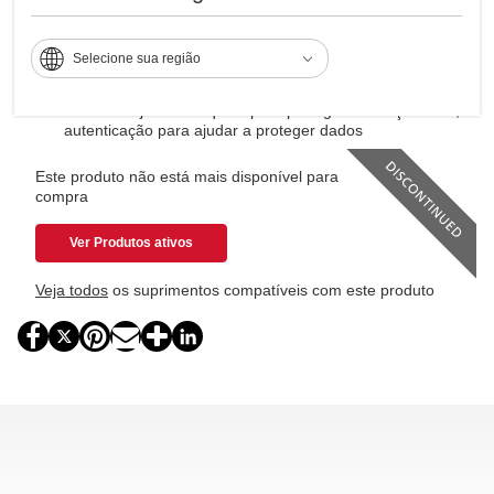
Impressão de até 60 ppm, cópia, digitalização, fax
Resolução máxima de impressão de 1200x1200 dpi
Selecione sua região
Capacidade de papel de 2.200 páginas
Use bandejas de bloqueio para proteger seu orçamento,
autenticação para ajudar a proteger dados
Este produto não está mais disponível para
compra
Ver Produtos ativos
Veja todos
os suprimentos compatíveis com este produto