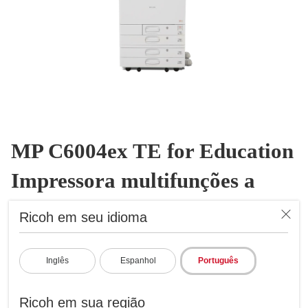
MP C6004ex TE for Education
Impressora multifunções a
laser a cores
Ricoh em seu idioma
Impressora multifunções a laser a
cores
Inglês
Espanhol
Português
ID: 418008
Use a personalização para melhorar a produtividade do campus
Ricoh em sua região