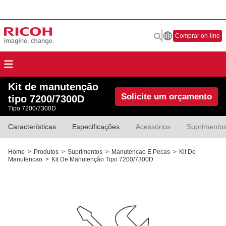
Comprar on-line
Kit de manutenção
Solicite um orçamento
tipo 7200/7300D
Tipo 7200/7300D
Características
Especificações
Acessórios
Suprimento
Home
>
Produtos
>
Suprimentos
>
Manutencao E Pecas
>
Kit De
Manutencao
>
Kit De Manutenção Tipo 7200/7300D