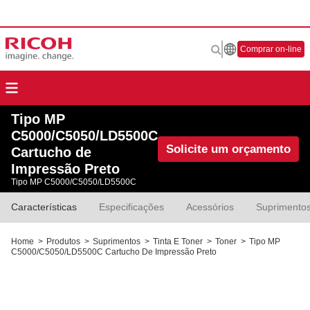
Comprar on-line
Tipo MP
C5000/C5050/LD5500C
Solicite um orçamento
Cartucho de
Impressão Preto
Tipo MP C5000/C5050/LD5500C
Características
Especificações
Acessórios
Suprimento
Home
>
Produtos
>
Suprimentos
>
Tinta E Toner
>
Toner
>
Tipo MP
C5000/C5050/LD5500C Cartucho De Impressão Preto