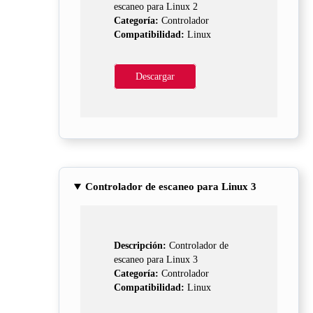
escaneo para Linux 2
Categoría:
Controlador
Compatibilidad:
Linux
Descargar
Controlador de escaneo para Linux 3
Descripción:
Controlador de
escaneo para Linux 3
Categoría:
Controlador
Compatibilidad:
Linux