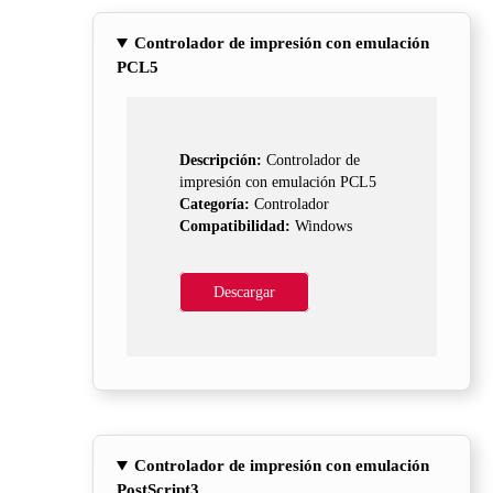
Controlador de impresión con emulación
PCL5
Descripción:
Controlador de
impresión con emulación PCL5
Categoría:
Controlador
Compatibilidad:
Windows
Descargar
Controlador de impresión con emulación
PostScript3