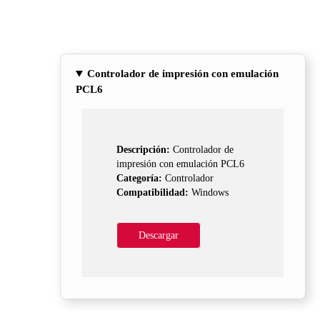
Controlador de impresión con emulación
PCL6
Descripción:
Controlador de
impresión con emulación PCL6
Categoría:
Controlador
Compatibilidad:
Windows
Descargar