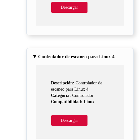
Descargar
Controlador de escaneo para Linux 4
Descripción:
Controlador de
escaneo para Linux 4
Categoría:
Controlador
Compatibilidad:
Linux
Descargar