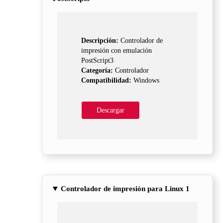
Descripción:
Controlador de
impresión con emulación
PostScript3
Categoría:
Controlador
Compatibilidad:
Windows
Descargar
Controlador de impresión para Linux 1