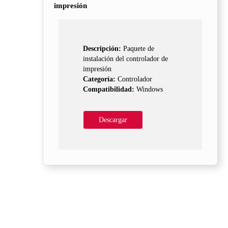
impresión
Descripción:
Paquete de
instalación del controlador de
impresión
Categoría:
Controlador
Compatibilidad:
Windows
Descargar
Inicio de página