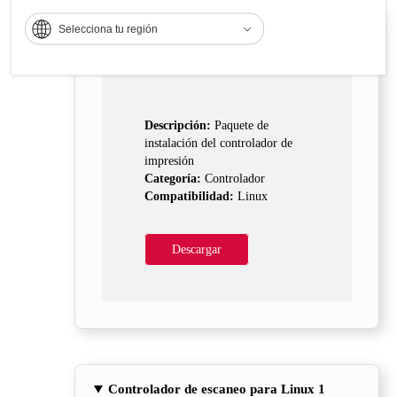
Selecciona tu región
Paquete de instalación del controlador de
impresión
Descripción:
Paquete de
instalación del controlador de
impresión
Categoría:
Controlador
Compatibilidad:
Linux
Descargar
Controlador de escaneo para Linux 1