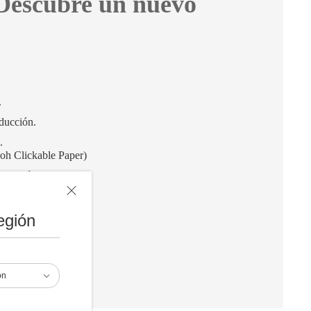
 Descubre un nuevo
.
ducción.
.
oh Clickable Paper)
lización.
egión
ón