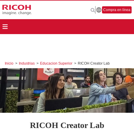
Compra en línea
Inicio
>
Industrias
>
Educacion Superior
>
RICOH Creator Lab
RICOH Creator Lab