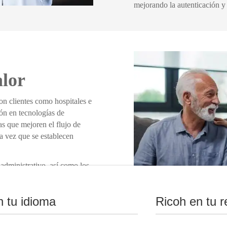
mejorando la autenticación y 
alor
on clientes como hospitales e
ión en tecnologías de
as que mejoren el flujo de
la vez que se establecen
 administrativo, así como los
ear, almacenar y usar la
ealthcare Managed Print
n tu idioma
Ricoh en tu r
rrecta de gestión de
médica y para proporcionar
dad ambiental.