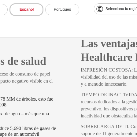
Selecciona tu regi
Español
Portugués
Las ventajas
Healthcare
es de salud
IMPRESIÓN COSTOSA: Las flo
o de consumo de papel
visibilidad del uso de las m
pacto negativo visible en el
y a menudo innecesario.
TIEMPO DE INACTIVIDAD D
178 MM de árboles, esto fue
recursos dedicados a la gesti
008.
preventivo, los dispositivos
ox. de agua – más que una
inactividad que obstaculiza l
SOBRECARGA DE TI: Con tant
duce 5,690 libras de gases de
soporte de TI generalmente n
scape de un automóvil