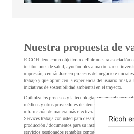
Nuestra propuesta de v
RICOH tiene como objetivo redefinir nuestra asociación c
instituciones de salud, ayudándoles a maximizar su invers
impresión, centrándose en procesos del negocio e iniciativ
trabajo y que optimicen la experiencia del usuario final, a 
iniciativas de sostenibilidad ambiental en el trayecto.
Optimiza los procesos y la tecnología para que el personal
médicos y otros proveedores de atención médica puedan cr
información de manera más efectiva. Nuestro equipo de H
Ricoh e
Services trabaja con usted para desarrollar la estrategia co
producción / documentos para su institución de atención 
servicios gestionados rentables centrados en la sostenibili