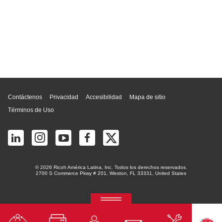
Inicio de página
Contáctenos
Privacidad
Accesibilidad
Mapa de sitio
Términos de Uso
© 2026 Ricoh América Latina, Inc. Todos los derechos reservados.
2700 S Commerce Pkwy # 201, Weston, FL 33331, United States
RICOH Quick Approval
La plataforma predictiva de aprobación de crédito con IA