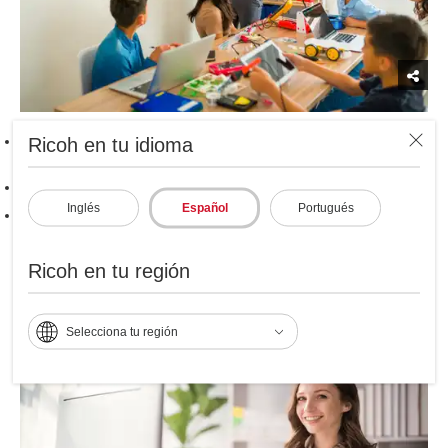
Ricoh en tu idioma
Aprendizaje profundo
con
Laboratorios STEM
y
3D
Incluye
capacitación docente y curriculum académico.
Educación Ágil
con dispositivos móviles (Laptops, PCs, tablets).
Inglés
Español
Portugués
Alta calidad de impresión
en documentos académicos.
Ricoh en tu región
Experiencia Administrativa
Selecciona tu región