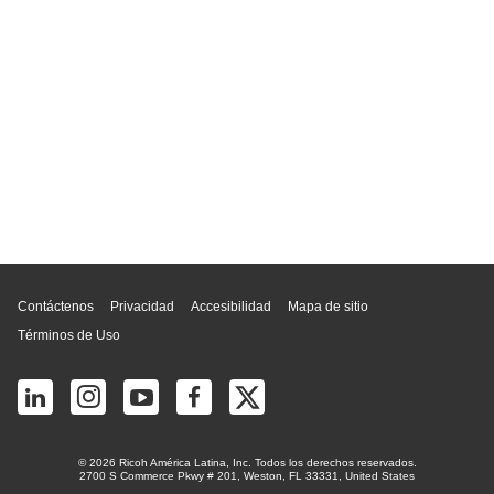
Inicio de página
Contáctenos
Privacidad
Accesibilidad
Mapa de sitio
Términos de Uso
© 2026 Ricoh América Latina, Inc. Todos los derechos reservados.
2700 S Commerce Pkwy # 201, Weston, FL 33331, United States