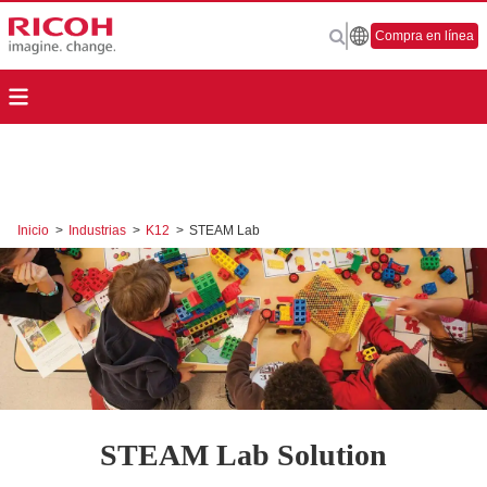
Compra en línea
Inicio
>
Industrias
>
K12
>
STEAM Lab
STEAM Lab Solution