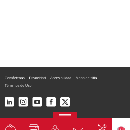
Inicio de página
Contáctenos
Privacidad
Accesibilidad
Mapa de sitio
Términos de Uso
© 2026 Ricoh América Latina, Inc. Todos los derechos reservados.
2700 S Commerce Pkwy # 201, Weston, FL 33331, United States