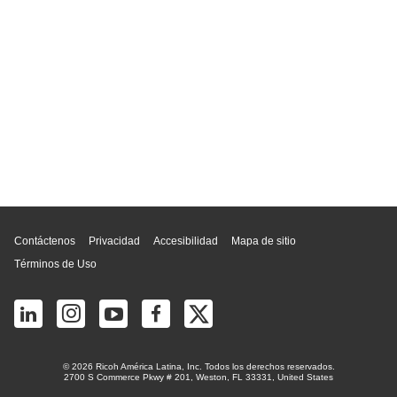
Inicio de página
Contáctenos
Privacidad
Accesibilidad
Mapa de sitio
Términos de Uso
© 2026 Ricoh América Latina, Inc. Todos los derechos reservados.
2700 S Commerce Pkwy # 201, Weston, FL 33331, United States