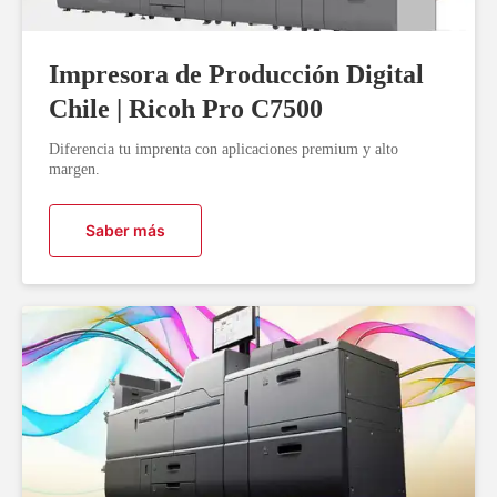
Educación
K-12
(3)
Consultoria
(2)
Healthcare
Impresora de Producción Digital
(4)
Digitizing
Chile | Ricoh Pro C7500
Workflows
(27)
Producción
(13)
Diferencia tu imprenta con aplicaciones premium y alto
Gestión de
margen.
Comunicaciones
RICOH
del Cliente
(1)
Educación
Saber más
Superior
Movilidad y
(23)
Nube
(10)
Ricoh
Paperless:
Digitalización y
Flujo de
Documentos
(11)