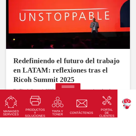
Redefiniendo el futuro del trabajo
en LATAM: reflexiones tras el
Ricoh Summit 2025
En Ricoh Summit 2025 reunimos líderes para impulsar la
RICOH Quick Approval
transformación digital en LATAM: innovación, seguridad,
La plataforma predictiva de aprobación de crédito con IA
automatización y talento humano para un futuro laboral más
eficiente y sostenible.
PRODUCTOS
PORTAL
Leer Más
MANAGED
TINTA Y
TEKKU
Y
CONTÁCTENOS
DE
SERVICES
TONER
SOLUCIONES
CLIENTES
Saber más