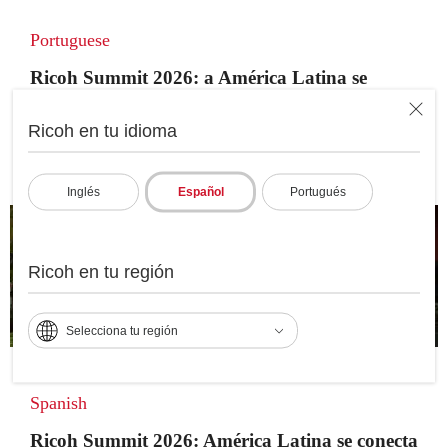
Portuguese
Ricoh Summit 2026: a América Latina se
conecta em Santiago do Chile para
Ricoh en tu idioma
experimentar os lugares inteligentes de
trabalho do futuro
Inglés
Español
Portugués
Ricoh en tu región
Selecciona tu región
Spanish
Ricoh Summit 2026: América Latina se conecta