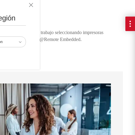
egión
y mejora tus flujos de trabajo seleccionando impresoras
 impresoras láser con @Remote Embedded.
ón