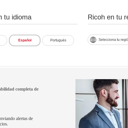
tiempo real.
n tu idioma
Ricoh en tu r
Simplifica el mantenimiento 
multifunción (MFP) Ricoh e
Selecciona tu regi
Español
Portugués
abilidad completa de
nviando alertas de
cios.