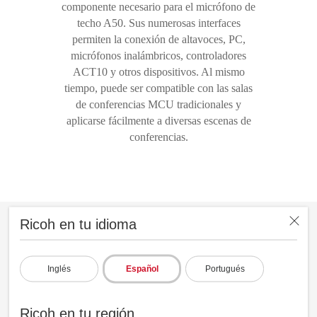
componente necesario para el micrófono de
techo A50. Sus numerosas interfaces
permiten la conexión de altavoces, PC,
micrófonos inalámbricos, controladores
ACT10 y otros dispositivos. Al mismo
tiempo, puede ser compatible con las salas
de conferencias MCU tradicionales y
aplicarse fácilmente a diversas escenas de
conferencias.
Otras características
Ricoh en tu idioma
• Enrrutamiento de señal y conectividad flexibles
• Alimentación a través de Ethernet (PoE) para la alimentación
Inglés
Español
Portugués
de micrófonos de techo
• Sencillo y rápido para formar un sistema de refuerzo de sonido
Ricoh en tu región
local