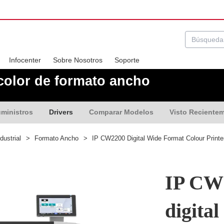
Infocenter
Sobre Nosotros
Soporte
 color de formato ancho
ministros
Drivers
Comparar Modelos
Visto Reciente
dustrial
>
Formato Ancho
>
IP CW2200 Digital Wide Format Colour Printe
IP CW
digital