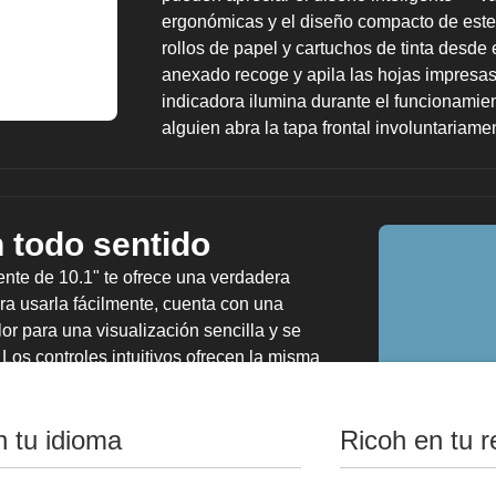
ergonómicas y el diseño compacto de este
rollos de papel y cartuchos de tinta desde 
anexado recoge y apila las hojas impres
indicadora ilumina durante el funcionamien
alguien abra la tapa frontal involuntariame
n todo sentido
ente de 10.1" te ofrece una verdadera
ara usarla fácilmente, cuenta con una
or para una visualización sencilla y se
 Los controles intuitivos ofrecen la misma
ra oficinas generales de Ricoh. Camina
esión con el lector de tarjetas NFC opcional
n tu idioma
Ricoh en tu r
 almacenados en el servidor de documentos.