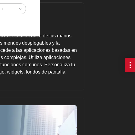
ón
rio
eñada.
tivo está al alcance de tus manos.
los menúes desplegables y la
ccede a las aplicaciones basadas en
as complejas. Utiliza aplicaciones
r funciones comunes. Personaliza tu
jo, widgets, fondos de pantalla