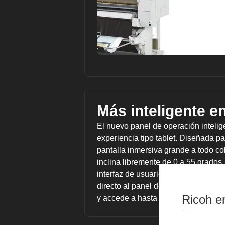
Más inteligente e
El nuevo panel de operación intelig
experiencia tipo tablet. Diseñada p
pantalla inmersiva grande a todo col
inclina libremente de 0 a 55 grados.
interfaz de usuario que las MFP pa
directo al panel de control, inicia s
Ricoh e
y accede a hasta tres mil archivos