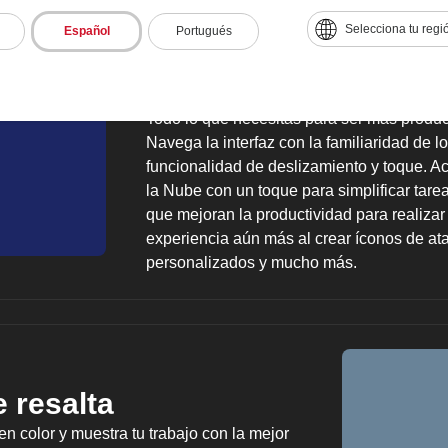
Selecciona tu regi
Español
Portugués
Una interfaz de usua
completamente redis
Todo lo que necesitas para ser más produc
Navega la interfaz con la familiaridad de 
funcionalidad de deslizamiento y toque. A
la Nube con un toque para simplificar tare
que mejoran la productividad para realiza
experiencia aún más al crear íconos de ata
personalizados y mucho más.
 resalta
n color y muestra tu trabajo con la mejor