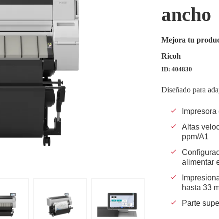
ancho
Mejora tu produc
Ricoh
ID: 404830
Diseñado para adap
Impresora 
Altas velo
ppm/A1
Configurac
alimentar 
Impresiona
hasta 33 m
Parte super