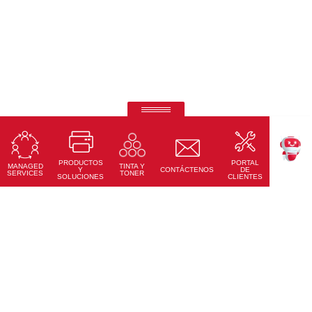
Ricoh Always Current Technology.
Tus necesidades cambian. Los dispositivos inteligentes de
Ricoh cambian contigo.
PRODUCTOS
PORTAL
MANAGED
TINTA Y
TEKKU
Y
CONTÁCTENOS
DE
Leer Más
SERVICES
TONER
SOLUCIONES
CLIENTES