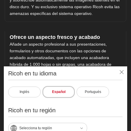
y sobrescribe automáticamente las imágenes latentes en el
disco duro. Y su exclusivo sistema operativo Ricoh evita las
amenazas específicas del sistema operativo.
Ofrece un aspecto fresco y acabado
Añade un aspecto profesional a sus presentaciones,
formularios y otros documentos con las opciones de
acabado automatizadas, que incluyen una acabadora
híbrida de 1.000 hojas o sin grapas, una acabadora de
3.000 hojas y una acabadora de folletos de 1.000 hojas.
Ricoh en tu idioma
Elige la unidad de plegado múltiple para obtener cuatro
opciones de plegado que hagan que su proyecto destaque
entre los demás. Elimine las tareas manuales con el
Inglés
Español
Portugués
apilado, el grapado, el perforado y el plegado automático
para una eficiencia óptima.
Ricoh en tu región
Ahorro de energía
Selecciona tu región