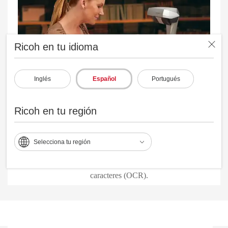
Ricoh en tu idioma
Inglés
Español
Portugués
Ricoh en tu región
Software PaperStream lleno de valor
El software fácil de usar proporciona escaneo conveniente,
Selecciona tu región
potente mejora de imágenes, captura rápida de imágenes y
opciones de indexación, incluido el reconocimiento óptico de
caracteres (OCR).