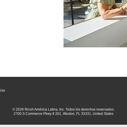
Uso
© 2026 Ricoh América Latina, Inc. Todos los derechos reservados.
2700 S Commerce Pkwy # 201, Weston, FL 33331, United States