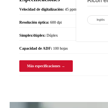
Ricoh e
Velocidad de digitalización:
45 ppm / 90 ipm
Inglés
Resolución óptica:
600 dpi
Símplex/dúplex:
Dúplex
Capacidad de ADF:
100 hojas
Más especificaciones →