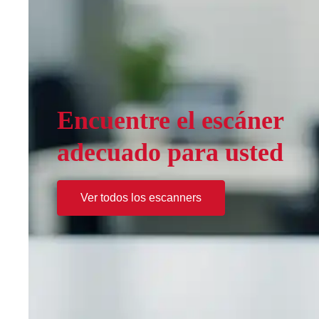
Encuentre el escáner
adecuado para usted
Ver todos los escanners