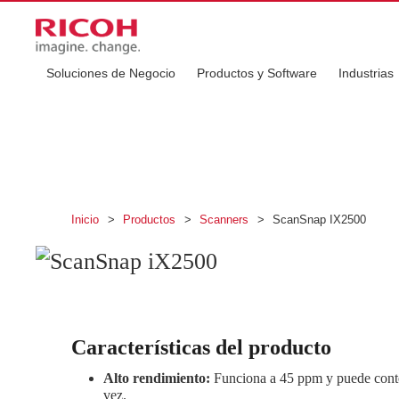
Soluciones de Negocio
Productos y Software
Industrias
ScanSnap iX2500
Conecta tus mundos con un solo toque.
Inicio
>
Productos
>
Scanners
>
ScanSnap IX2500
Características del producto
Alto rendimiento:
Funciona a 45 ppm y puede conte
vez.