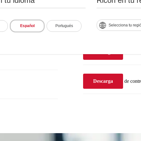
n tu idioma
Ricoh en tu r
Soporte y descarg
Descargar
hoja de
Selecciona tu regi
Español
Portugués
Descarga
de Manu
Descarga
de contr