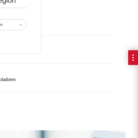
egión
as
 datos
ón
ales
oladores