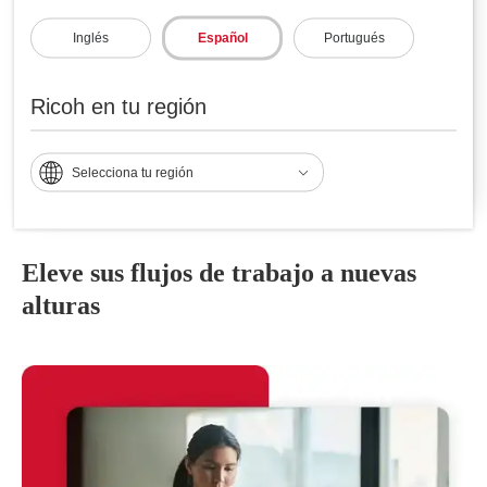
Eficiencia sin límites
Inglés
Español
Portugués
RICOH CloudStream permite llevar a cabo unas
operaciones de impresión sin problemas en varios
centros, incluso con un ancho de banda limitado, de
Ricoh en tu región
modo que los usuarios pueden imprimir desde su
dispositivo en cualquier impresora, de forma segura.
Selecciona tu región
Eleve sus flujos de trabajo a nuevas
alturas