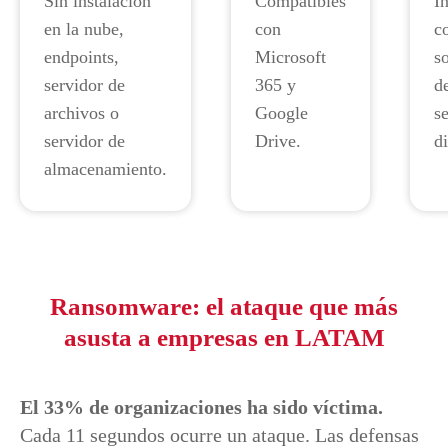
Sin instalación
Compatibles
I
en la nube,
con
c
endpoints,
Microsoft
s
servidor de
365 y
d
archivos o
Google
s
servidor de
Drive.
d
almacenamiento.
Ransomware: el ataque que más
asusta a empresas en LATAM
El 33% de organizaciones ha sido víctima.
Cada 11 segundos ocurre un ataque. Las defensas