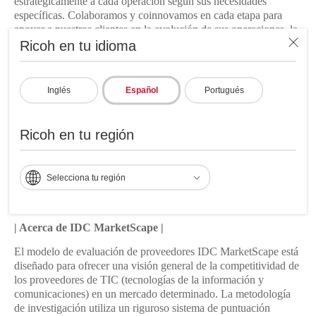
estratégicamente a cada operación según sus necesidades
específicas. Colaboramos y coinnovamos en cada etapa para
apoyar a nuestros clientes en la evolución de sus operaciones, la
expansión de sus servicios y el crecimiento de su negocio”.
Ricoh en tu idioma
Tim Greene, Research Director en IDC, comentó: “Ricoh es un
Líder en el IDC MarketScape para Inyección de Tinta de Alta
Inglés
Español
Portugués
Velocidad a nivel mundial, ya que combina innovación,
desempeño y ejecución, además de apoyar a sus clientes en sus
iniciativas de inkjet de alta velocidad. Ricoh es especialmente
Ricoh en tu región
fuerte en áreas clave que los clientes buscan en una alianza
estratégica, como capacidades de equipo que van desde
tecnologías avanzadas de cabezales de impresión y secado hasta
Selecciona tu región
servicio y soporte”.
* IDC #US52990625, diciembre de 2025.
| Acerca de IDC MarketScape |
El modelo de evaluación de proveedores IDC MarketScape está
diseñado para ofrecer una visión general de la competitividad de
los proveedores de TIC (tecnologías de la información y
comunicaciones) en un mercado determinado. La metodología
de investigación utiliza un riguroso sistema de puntuación