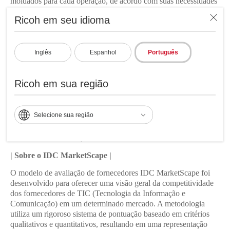
moldados para cada operação, de acordo com suas necessidades
específicas. Colaboramos e inovamos em todas as etapas para
Ricoh em seu idioma
apoiar nossos clientes na evolução de suas operações, na
expansão de seus serviços e no crescimento de seus negócios.”
Tim Greene, Research Director da IDC, declarou: “A Ricoh é
Inglês
Espanhol
Português
Líder no IDC MarketScape para Jato de Tinta de Alta
Velocidade mundial, ao combinar inovação, desempenho e
execução, além de apoiar os clientes em suas iniciativas de inkjet
Ricoh em sua região
de alta velocidade. A Ricoh é muito forte em áreas-chave que os
clientes procuram em uma parceria, como capacidades de
equipamentos — desde tecnologias avançadas de cabeçotes de
Selecione sua região
impressão e secagem até serviço e suporte.”
* IDC #US52990625, dezembro de 2025.
| Sobre o IDC MarketScape |
O modelo de avaliação de fornecedores IDC MarketScape foi
desenvolvido para oferecer uma visão geral da competitividade
dos fornecedores de TIC (Tecnologia da Informação e
Comunicação) em um determinado mercado. A metodologia
utiliza um rigoroso sistema de pontuação baseado em critérios
qualitativos e quantitativos, resultando em uma representação