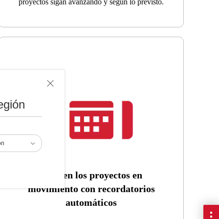
proyectos sigan avanzando y según lo previsto.
egión
ón
Manten los proyectos en
movimiento con recordatorios
automáticos