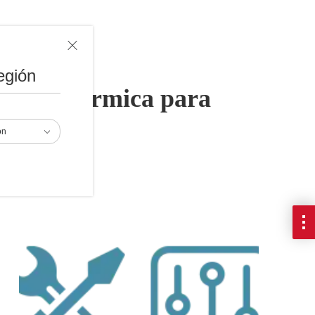
egión
dición térmica para
ón