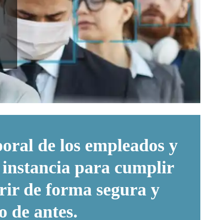
poral de los empleados y
a instancia para cumplir
brir de forma segura y
o de antes.