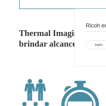
Ricoh e
Thermal Imaging de RIC
brindar alcance de dete
Inglés