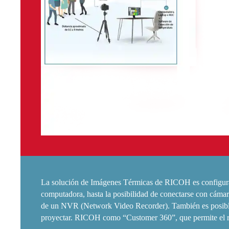
La solución de Imágenes Térmicas de RICOH es configurad
computadora, hasta la posibilidad de conectarse con cámara
de un NVR (Network Video Recorder). También es posible in
proyectar. RICOH como “Customer 360”, que permite el rec