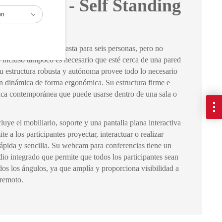
e Room - Self Standing
ón
én tiene capacidad hasta para seis personas, pero no
o incluso tampoco es necesario que esté cerca de una pared
Su estructura robusta y autónoma provee todo lo necesario
ión dinámica de forma ergonómica. Su estructura firme e
tica contemporánea que puede usarse dentro de una sala o
luye el mobiliario, soporte y una pantalla plana interactiva
 a los participantes proyectar, interactuar o realizar
ápida y sencilla. Su webcam para conferencias tiene un
io integrado que permite que todos los participantes sean
os los ángulos, ya que amplía y proporciona visibilidad a
 remoto.