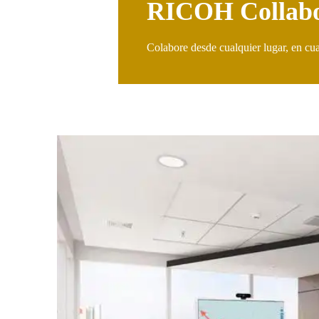
RICOH Collabo
Colabore desde cualquier lugar, en c