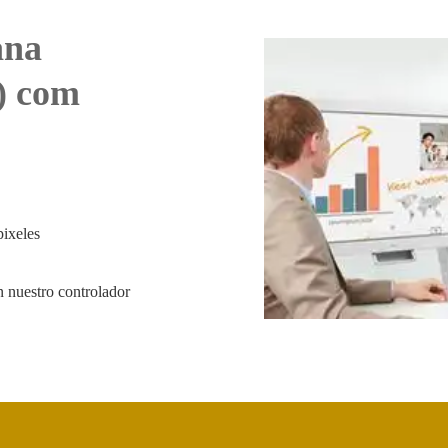
ana
”) com
ixeles
n nuestro controlador