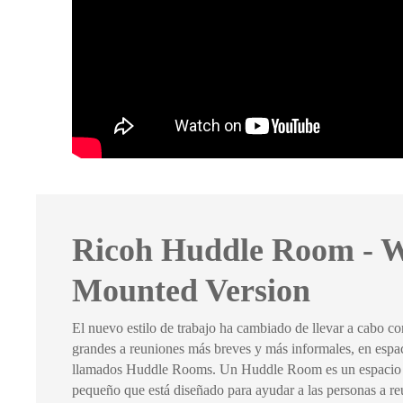
Ricoh Huddle Room - W
Mounted Version
El nuevo estilo de trabajo ha cambiado de llevar a cabo co
grandes a reuniones más breves y más informales, en esp
llamados Huddle Rooms. Un Huddle Room es un espacio d
pequeño que está diseñado para ayudar a las personas a reu