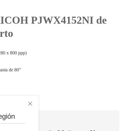
 RICOH PJWX4152NI de
orto
80 x 800 ppp)
hasta de 80”
egión