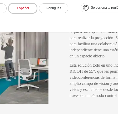
Ricoh Huddl
Selecciona tu regi
Español
Portugués
Version
La versión Stand Alone tambi
requiere un espacio cerrado 
para realizar la proyección. 
para facilitar una colaborac
independiente tiene una esté
en un espacio abierto.
Esta solución todo en uno inc
RICOH de 55", que les permite
videoconferencias de forma r
amplio campo de visión y aud
vistos y escuchados desde tod
través de un cómodo control