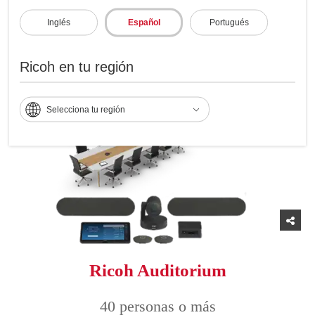
ágiles y seguras para empleados
altamente comprometidos
Inglés
Español
Portugués
Ricoh en tu región
Selecciona tu región
Ricoh Auditorium
40 personas o más