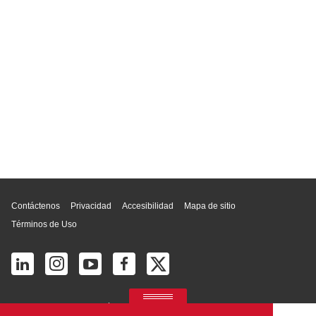
Inicio de página
Contáctenos
Privacidad
Accesibilidad
Mapa de sitio
Términos de Uso
© 2026 Ricoh América Latina, Inc. Todos los derechos reservados.
2700 S Commerce Pkwy # 201, Weston, FL 33331, United States