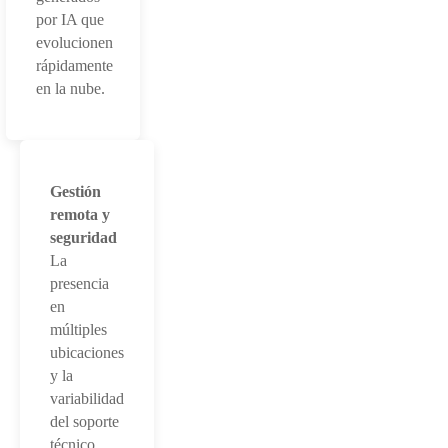
por IA que
evolucionen
rápidamente
en la nube.
Gestión
remota y
seguridad
La
presencia
en
múltiples
ubicaciones
y la
variabilidad
del soporte
técnico