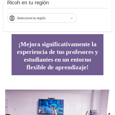
Ricoh en tu región
Consistencia en el audio y sonido de alta calidad que faciliten la
comunicación de todo el salón con estudiantes remotos.
Selecciona tu región
¡Mejora significativamente la
experiencia de tus profesores y
estudiantes en un entorno
flexible de aprendizaje!