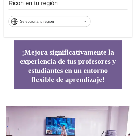
Ricoh en tu región
Consistencia en el audio y sonido de alta calidad que faciliten la
comunicación de todo el salón con estudiantes remotos.
Selecciona tu región
¡Mejora significativamente la
experiencia de tus profesores y
estudiantes en un entorno
flexible de aprendizaje!