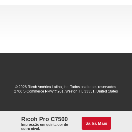
© 2026 Ricoh América Latina, Inc. Todos os direitos reservados.
2700 S Commerce Pkwy # 201, Weston, FL 33331, United States
Ricoh Pro C7500
Saiba Mais
Impressão em quinta cor de
outro nível.