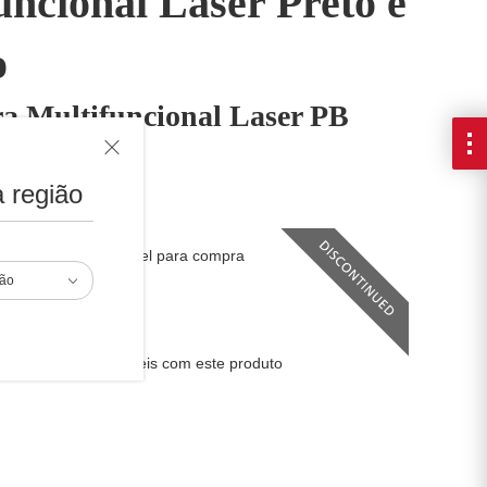
uncional Laser Preto e
o
a Multifuncional Laser PB
 região
ity that deliver
o está mais disponível para compra
ião
utos ativos
primentos compatíveis com este produto