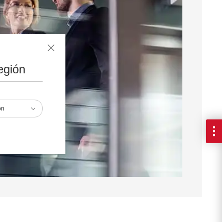
egión
ón