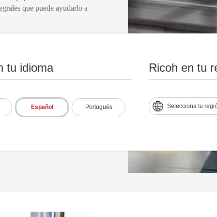
egrales que puede ayudarlo a
n tu idioma
Ricoh en tu r
Selecciona tu regi
Español
Portugués
 industrias nos brinda un
o y cómo nuestros servicios