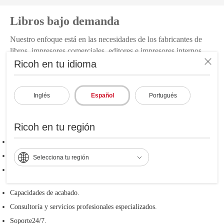
Libros bajo demanda
Nuestro enfoque está en las necesidades de los fabricantes de
libros, impresores comerciales, editores e impresores internos
qué quieren obtener una solución escalable que les ayude a
Ricoh en tu idioma
asumir los trabajos más exigentes mientras ofrecen resultados de
calidad en todo momento.
Inglés
Español
Portugués
Con nuestra solución de libros bajo demanda (Book On
Demand) convertirás la fabricación de libros digitales en un
Ricoh en tu región
proceso casi de manos libres. La misma incluye:
Flujos de trabajo de publicación de libros.
Software para gestión de activos digitales.
Selecciona tu región
Prensas digitales de hoja suelta e inyección de tinta de alimentación
continua.
Capacidades de acabado.
Consultoría y servicios profesionales especializados.
Soporte24/7.