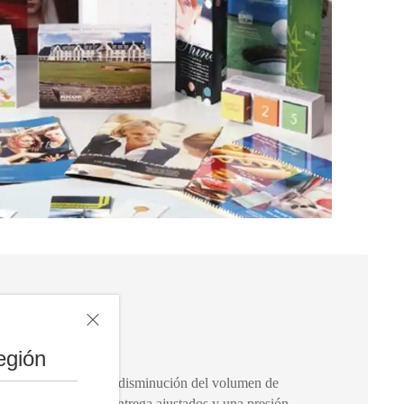
egión
nfrentan al reto de la disminución del volumen de
s cortas, plazos de entrega ajustados y una presión