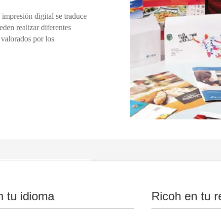
a impresión digital se traduce
eden realizar diferentes
 valorados por los
Editorial
n tu idioma
Ricoh en tu r
Los impresores de libros se e
impresión mundial, tiradas má