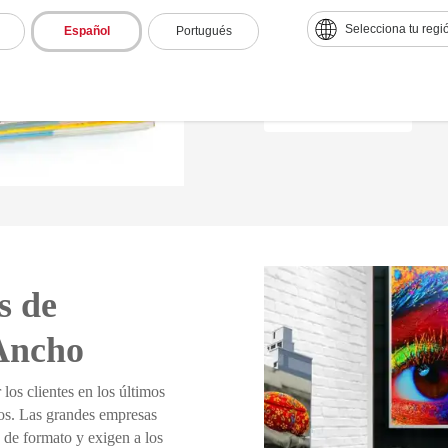
continua para mantener los c
Selecciona tu regi
Español
Portugués
exige operaciones de impresi
Ver solución
s de
Ancho
os clientes en los últimos
ivos. Las grandes empresas
 de formato y exigen a los