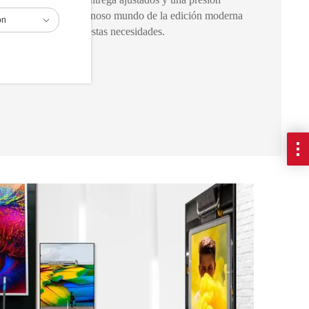
ostos bajos. El vertiginoso mundo de la edición moderna
ón
ón que se adapten a estas necesidades.